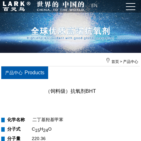
EN
首页
>
产品中心
Products
产品中心
（饲料级）抗氧剂BHT
▇
化学名称
二丁基羟基甲苯
▇
分子式
C
H
O
15
24
▇
分子量
220.36