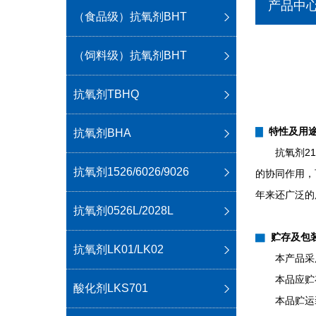
产品中
（食品级）抗氧剂BHT
（饲料级）抗氧剂BHT
抗氧剂TBHQ
▇
特性及用
抗氧剂BHA
抗氧剂2
抗氧剂1526/6026/9026
的协同作用，
年来还广泛的
抗氧剂0526L/2028L
▇
贮存及包
抗氧剂LK01/LK02
本产品采
本品应贮
酸化剂LKS701
本品贮运