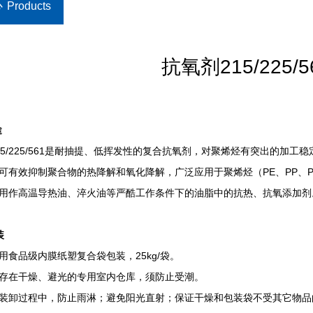
心
Products
抗氧剂215/225/5
途
15/225/561是耐抽提、低挥发性的复合抗氧剂，对聚烯烃有突出的加工稳
可有效抑制聚合物的热降解和氧化降解，广泛应用于聚烯烃（PE、PP、P
用作高温导热油、淬火油等严酷工作条件下的油脂中的抗热、抗氧添加剂
装
用食品级内膜纸塑复合袋包装，25kg/袋。
存在干燥、避光的专用室内仓库，须防止受潮。
装卸过程中，防止雨淋；避免阳光直射；保证干燥和包装袋不受其它物