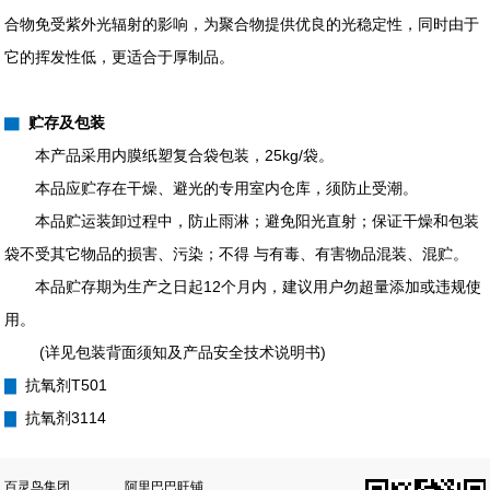
合物免受紫外光辐射的影响，为聚合物提供优良的光稳定性，同时由于
它的挥发性低，更适合于厚制品。
▇
贮存及包装
本产品采用内膜纸塑复合袋包装，25kg/袋。
本品应贮存在干燥、避光的专用室内仓库，须防止受潮。
本品贮运装卸过程中，防止雨淋；避免阳光直射；保证干燥和包装
袋不受其它物品的损害、污染；不得 与有毒、有害物品混装、混贮。
本品贮存期为生产之日起12个月内，建议用户勿超量添加或违规使
用。
(详见包装背面须知及产品安全技术说明书)
▇
抗氧剂T501
▇
抗氧剂3114
百灵鸟集团
阿里巴巴旺铺