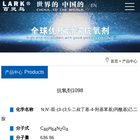
EN
首页
>
产品中心
Products
产品中心
抗氧剂1098
▇
化学名称
N,N'-双-(3-(3,5-二叔丁基-4-羟基苯基)丙酰基)己二
胺
▇
分子式
C
H
N
O
40
64
2
4
▇
分子量
636.96