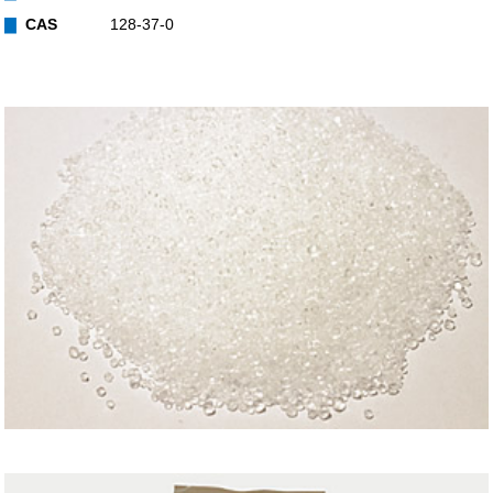
▇
CAS
128-37-0