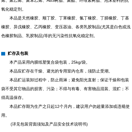
烯、聚乙烯、聚苯乙烯、ABS树脂、聚酯、纤维素树脂、泡沫塑料的抗
氧化稳定剂。
本品是天然橡胶、顺丁胶、丁苯橡胶、氯丁橡胶、丁腈橡胶、丁基
橡胶、异戊橡胶、乙丙橡胶、变压器油、各类乳胶制品(尤其是白色或浅
色橡胶制品、乳胶制品)等的无污染性抗氧化稳定剂。
▇
贮存及包装
本产品采用内膜纸塑复合袋包装，25kg/袋。
本品应贮存在干燥、避光的专用室内仓库，须防止受潮。
本品贮运装卸过程中，防止雨淋；避免阳光直射；保证干燥和包装
袋不受其它物品的损害、污染；不得与有毒、有害物品混装、混贮；不
得高温保存。
本品贮存期为生产之日起12个月内，建议用户勿超量添加或违规使
用。
(详见包装背面须知及产品安全技术说明书)