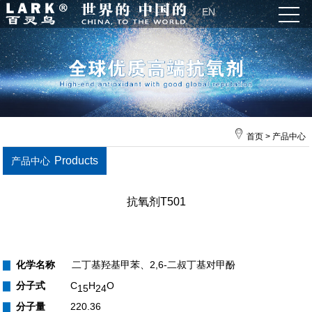
EN
首页
>
产品中心
Products
产品中心
抗氧剂T501
▇
化学名称
二丁基羟基甲苯、2,6-二叔丁基对甲酚
▇
分子式
C
H
O
15
24
▇
分子量
220.36