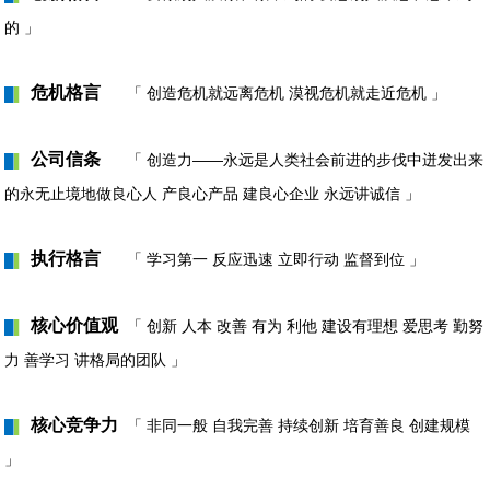
的 」
危机格言
「 创造危机就远离危机 漠视危机就走近危机 」
█
▌
公司信条
「 创造力——永远是人类社会前进的步伐中迸发出来
█
▌
的永无止境地做良心人 产良心产品 建良心企业 永远讲诚信 」
执行格言
「 学习第一 反应迅速 立即行动 监督到位 」
█
▌
核心价值观
「 创新 人本 改善 有为 利他 建设有理想 爱思考 勤努
█
▌
力 善学习 讲格局的团队 」
核心竞争力
「 非同一般 自我完善 持续创新 培育善良 创建规模
█
▌
」