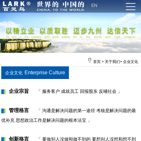
EN
首页
>
关于我们
>
企业文化
Enterprise Culture
企业文化
企业宗旨
「 服务客户 成就员工 回报股东 反哺社会 」
█
▌
管理格言
「 沟通是解决问题的第一途径 考核是解决问题的最
█
▌
优补充 思想政治工作是解决问题的根本法宝 」
创新格言
「 要做别人没做和做不到的 要想别人没想和想不到
█
▌