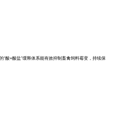
1
“酸+酸盐”缓释体系能有效抑制畜禽饲料霉变，持续保