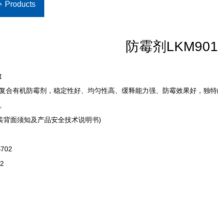
心
Products
防霉剂LKM90
途
复合有机防霉剂，稳定性好、均匀性高、缓释能力强、防霉效果好，独特的
。
装背面须知及产品安全技术说明书)
702
2